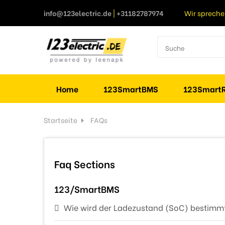
info@123electric.de
|
+31182787974
Wir spreche
Home
123SmartBMS
123SmartR
Startseite
FAQs
Faq Sections
123/SmartBMS
Wie wird der Ladezustand (SoC) bestimm