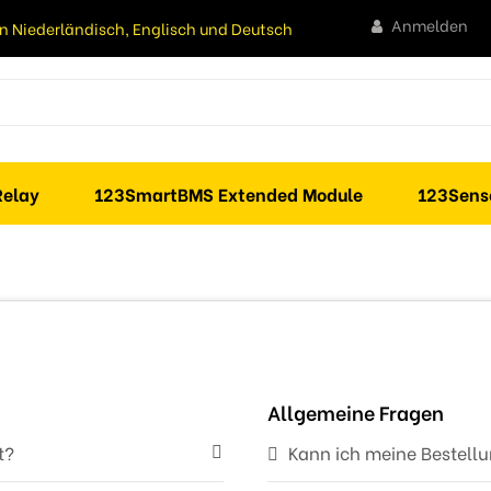
Anmelden
n Niederländisch, Englisch und Deutsch
elay
123SmartBMS Extended Module
123Sens
Allgemeine Fragen
t?
Kann ich meine Bestell