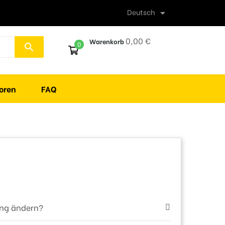
Deutsch

0,00 €
Warenkorb
0
search
oren
FAQ
ung ändern?