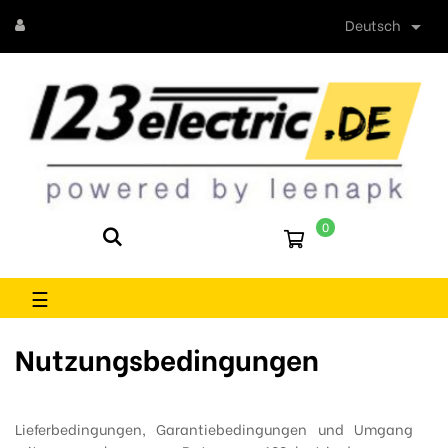
Deutsch

0
Umschalten
☰
der
Navigation
Nutzungsbedingungen
Lieferbedingungen, Garantiebedingungen und Umgang