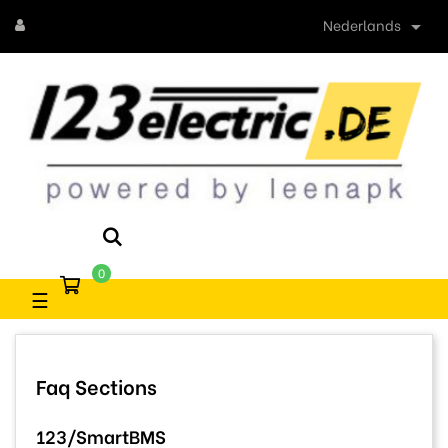
Nederlands

0
Toggle
☰
navigation
Faq Sections
123/SmartBMS