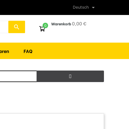
Deutsch

0,00 €
Warenkorb
0
search
oren
FAQ