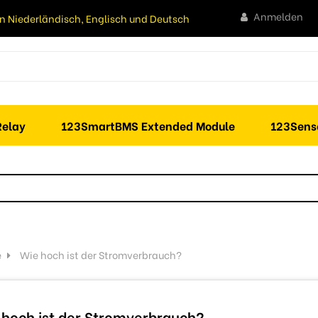
Anmelden
n Niederländisch, Englisch und Deutsch
elay
123SmartBMS Extended Module
123Sens
e
Wie hoch ist der Stromverbrauch?
 hoch ist der Stromverbrauch?