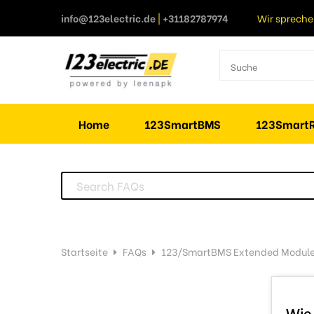
info@123electric.de
|
+31182787974
Wir spreche
Home
123SmartBMS
123SmartR
Startseite
FAQs
123/SmartBMS Extended Modul
Wie