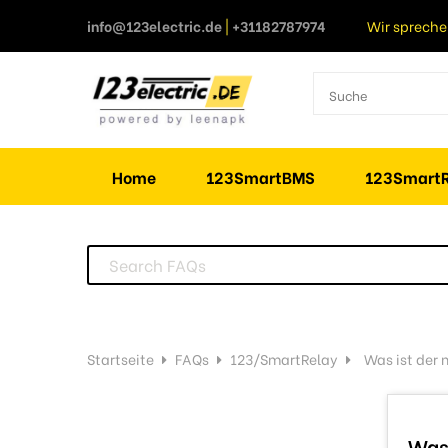
info@123electric.de
|
+31182787974
Wir spreche
Home
123SmartBMS
123SmartR
Startseite
FAQs
123/SmartRelay
Was ist der
Was