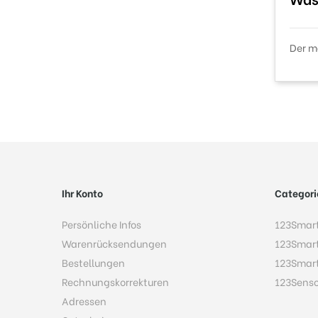
Der m
Ihr Konto
Categori
Persönliche Infos
123Smar
Warenrücksendungen
123Smar
Bestellungen
123Smar
Rechnungskorrekturen
123Sens
Adressen