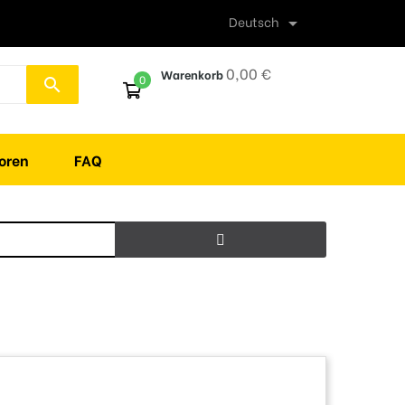
Deutsch

0,00 €
Warenkorb
0
search
oren
FAQ