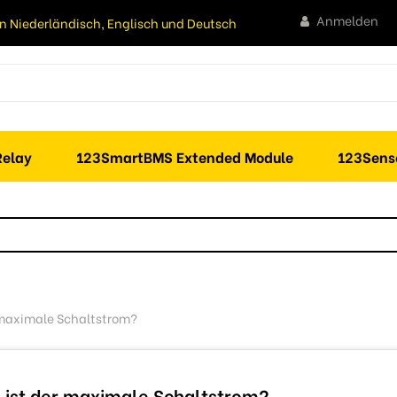
Anmelden
n Niederländisch, Englisch und Deutsch
elay
123SmartBMS Extended Module
123Sens
 maximale Schaltstrom?
 ist der maximale Schaltstrom?