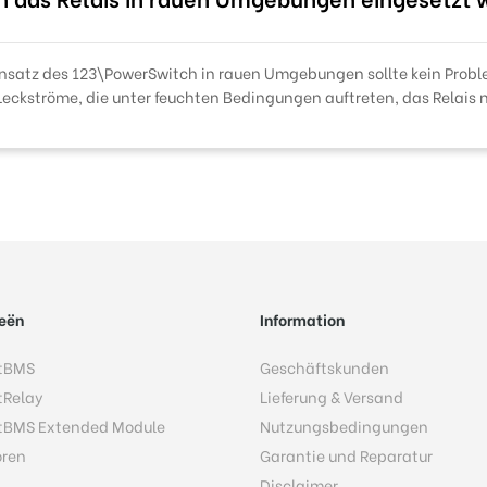
insatz des 123\PowerSwitch in rauen Umgebungen sollte kein Problem
Leckströme, die unter feuchten Bedingungen auftreten, das Relais n
eën
Information
tBMS
Geschäftskunden
tRelay
Lieferung & Versand
tBMS Extended Module
Nutzungsbedingungen
oren
Garantie und Reparatur
Disclaimer