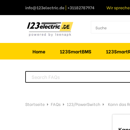
info@123electric.de
|
+31182787974
Wir spreche
Home
123SmartBMS
123SmartR
Startseite
FAQs
123/PowerSwitch
Kann das R
Kan