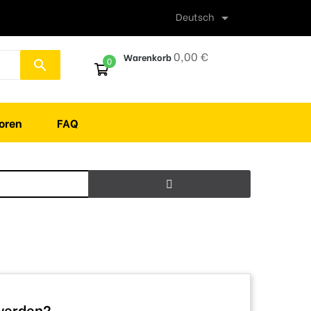
Deutsch

0,00 €
Warenkorb
0
search
oren
FAQ
 werden?