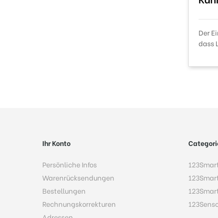
Der E
dass 
Ihr Konto
Categori
Persönliche Infos
123Smar
Warenrücksendungen
123Smar
Bestellungen
123Smar
Rechnungskorrekturen
123Sens
Adressen