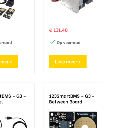
Prijs
€ 131,40

orraad
Op voorraad
meer >
Lees meer >
tBMS – G3 –
123SmartBMS – G3 –
el
Between Board