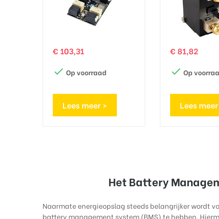
Prijs
Prijs
€ 103,31
€ 81,82


Op voorraad
Op voorra
Lees meer >
Lees meer
Het Battery Manageme
Naarmate energieopslag steeds belangrijker wordt voo
battery management system (BMS) te hebben. Hierme