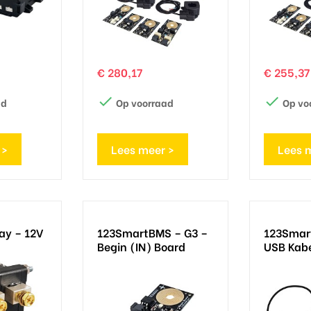
Prijs
Prijs
€ 280,17
€ 255,37


ad
Op voorraad
Op vo
 >
Lees meer >
Lees 
ay – 12V
123SmartBMS – G3 –
123Smar
Begin (IN) Board
USB Kab