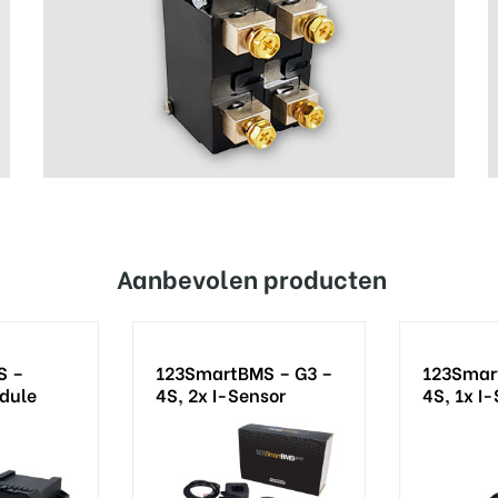
Aanbevolen producten
S –
123SmartBMS – G3 –
123Smar
dule
4S, 2x I-Sensor
4S, 1x I