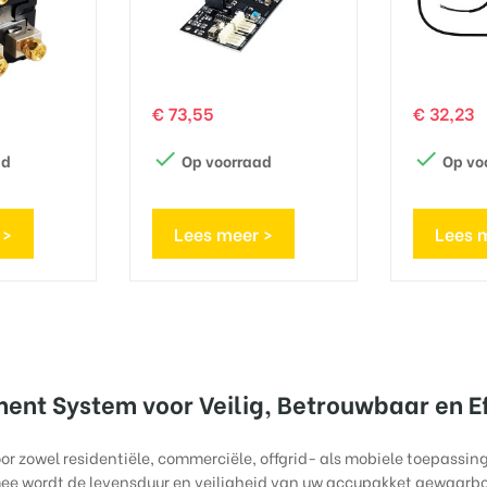
Prijs
Prijs
€ 73,55
€ 32,23


ad
Op voorraad
Op vo
 >
Lees meer >
Lees 
nt System voor Veilig, Betrouwbaar en Eff
r zowel residentiële, commerciële, offgrid- als mobiele toepassing
e wordt de levensduur en veiligheid van uw accupakket gewaarbo