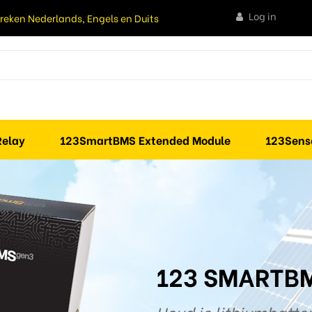
Log in
preken Nederlands, Engels en Duits
elay
123SmartBMS Extended Module
123Sens