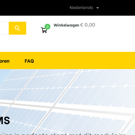
Nederlands

€ 0,00
Winkelwagen
0
search
oren
FAQ