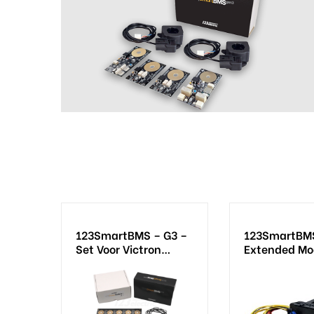
123SmartBMS – G3 –
123SmartBM
Set Voor Victron
Extended Mo
Multiplus/Quattro GX
– 48V