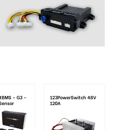
tBMS – G3 –
123PowerSwitch 48V
-Sensor
120A