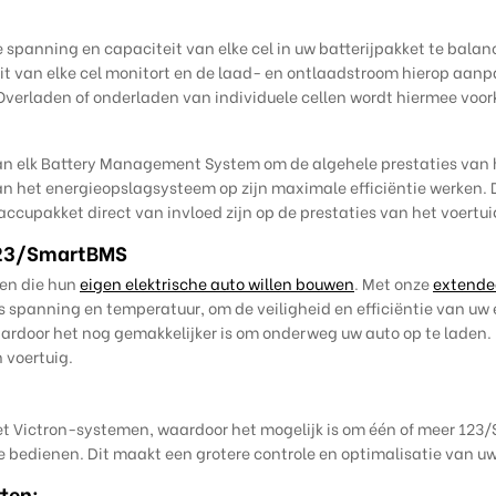
spanning en capaciteit van elke cel in uw batterijpakket te bal
t van elke cel monitort en de laad- en ontlaadstroom hierop aanpas
Overladen of onderladen van individuele cellen wordt hiermee vo
 van elk Battery Management System om de algehele prestaties van 
an het energieopslagsysteem op zijn maximale efficiëntie werken. D
accupakket direct van invloed zijn op de prestaties van het voertui
 123/SmartBMS
nen die hun
eigen elektrische auto willen bouwen
. Met onze
extende
 spanning en temperatuur, om de veiligheid en efficiëntie van uw 
door het nog gemakkelijker is om onderweg uw auto op te laden. M
h voertuig.
t Victron-systemen, waardoor het mogelijk is om één of meer 123
e bedienen. Dit maakt een grotere controle en optimalisatie van u
ten: