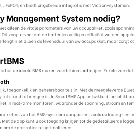
als LiFePO4, en biedt uitgebreide integratie met Victron-systemen.
ry Management System nodig?
et alleen de vitale parameters van uw accupakket, zoals spanning
Dit zorgt ervoor dat de batterijen veilig en efficiënt worden opg
erlengt niet alleen de levensduur van uw accupakket, maar zorgt o
artBMS
 het de ideale BMS maken voor lithium batterijen. Enkele van de bel
ooth
k, toegankelijk en beheersbaar te zijn. Met de meegeleverde Blu
tot stand te brengen is de SmartBMS App ontwikkeld, beschikbaa
ket in real-time monitoren, waaronder de spanning, stroom en tem
 parameters van het BMS-systeem aanpassen, zoals de lading- en o
. Met de app kunt u ook toegang krijgen tot de gedetailleerde log
 om de prestaties te optimaliseren.