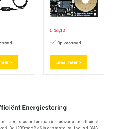
Prijs
€ 16,12

orraad
Op voorraad
meer >
Lees meer >
iciënt Energiestoring
en, is het cruciaal om een betrouwbaar en efficiënt
rgd. De 123SmartBMS is een state-of-the-art BMS