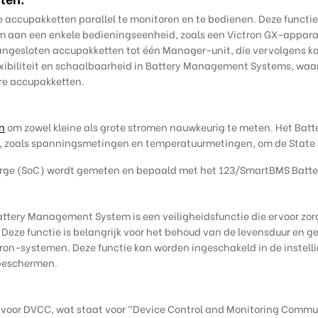
 accupakketten parallel te monitoren en te bedienen. Deze functi
aan een enkele bedieningseenheid, zoals een Victron GX-apparaa
angesloten accupakketten tot één Manager-unit, die vervolgens ka
exibiliteit en schaalbaarheid in Battery Management Systems, waard
re accupakketten.
n
om zowel kleine als grote stromen nauwkeurig te meten. Het Ba
 zoals spanningsmetingen en temperatuurmetingen, om de State o
 Charge (SoC) wordt gemeten en bepaald met het 123/SmartBMS Ba
ttery Management System is een veiligheidsfunctie die ervoor zor
Deze functie is belangrijk voor het behoud van de levensduur en g
tron-systemen. Deze functie kan worden ingeschakeld in de instell
 beschermen.
oor DVCC, wat staat voor "Device Control and Monitoring Commun