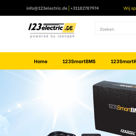
info@123electric.de
|
+31182787974
Wij s
Home
123SmartBMS
123SmartR