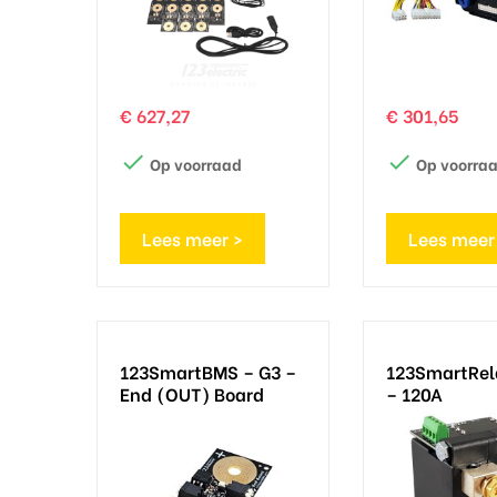
Prijs
Prijs
€ 627,27
€ 301,65


Op voorraad
Op voorra
Lees meer >
Lees meer
123SmartBMS – G3 –
123SmartRel
End (OUT) Board
– 120A