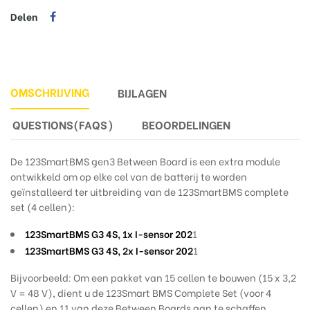
Delen
OMSCHRIJVING
BIJLAGEN
QUESTIONS(FAQS)
BEOORDELINGEN
De 123SmartBMS gen3 Between Board is een extra module
ontwikkeld om op elke cel van de batterij te worden
geïnstalleerd ter uitbreiding van de 123SmartBMS complete
set (4 cellen):
123SmartBMS G3 4S, 1x I-sensor 202
1
123SmartBMS G3 4S, 2x I-sensor 202
1
Bijvoorbeeld:
Om een pakket van 15 cellen te bouwen (15 x 3,2
V = 48 V), dient u de 123Smart BMS Complete Set (voor 4
cellen) en 11 van deze Between Boards aan te schaffen.