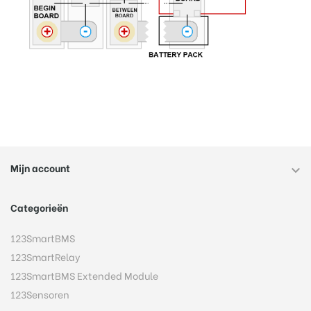
Mijn account

Categorieën
123SmartBMS
123SmartRelay
123SmartBMS Extended Module
123Sensoren