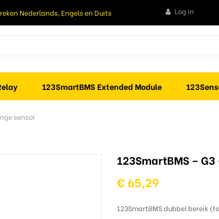
Log in
preken Nederlands, Engels en Duits
elay
123SmartBMS Extended Module
123Sens
nge sensor
123SmartBMS – G3 –
€ 65,29
123SmartBMS dubbel bereik (to