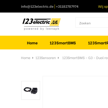
info@123electric.de
|
+31182787974
Wij s
Home
123SmartBMS
123SmartR
Home
123Sensoren
123SmartBMS – G3 – Dual ra