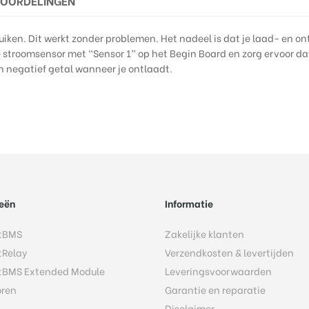
EOORDELINGEN
iken. Dit werkt zonder problemen. Het nadeel is dat je laad- en on
 stroomsensor met “Sensor 1” op het Begin Board en zorg ervoor dat 
n negatief getal wanneer je ontlaadt.
eën
Informatie
tBMS
Zakelijke klanten
tRelay
Verzendkosten & levertijden
tBMS Extended Module
Leveringsvoorwaarden
oren
Garantie en reparatie
Disclaimer