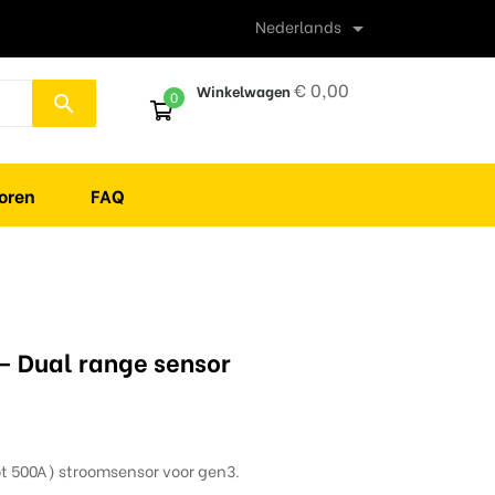
Nederlands

€ 0,00
Winkelwagen
0
search
oren
FAQ
 Dual range sensor
t 500A) stroomsensor voor gen3.