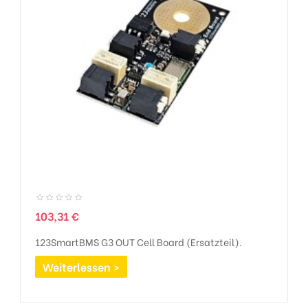
Preis
103,31 €
123SmartBMS G3 OUT Cell Board (Ersatzteil).
Weiterlessen >