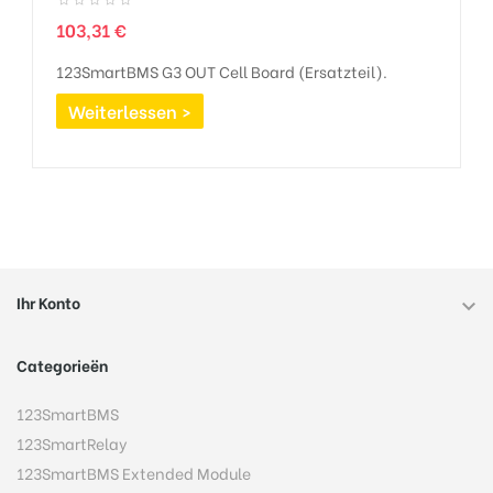
Preis
103,31 €
123SmartBMS G3 OUT Cell Board (Ersatzteil).
Weiterlessen >
Ihr Konto

Categorieën
123SmartBMS
123SmartRelay
123SmartBMS Extended Module