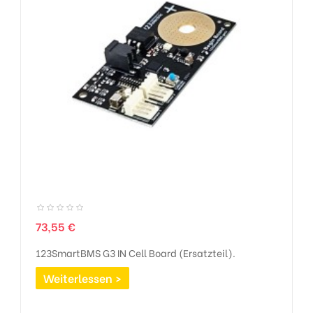
Preis
73,55 €
123SmartBMS G3 IN Cell Board (Ersatzteil).
Weiterlessen >