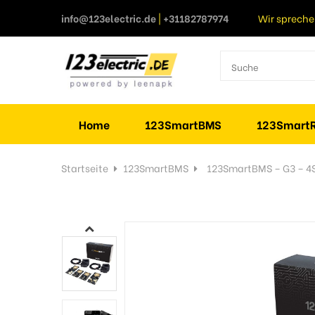
info@123electric.de
|
+31182787974
Wir spreche
Home
123SmartBMS
123SmartR
Startseite
123SmartBMS
123SmartBMS – G3 – 4S,