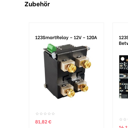
Zubehör
123SmartRelay – 12V – 120A
123
Bet
Preis
81,82 €
Prei
16,1