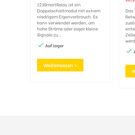
123SmartRelay ist ein
Doppelschaltmodul mit extrem
Das 
niedrigem Eigenverbrauch. Es
Betw
kann verwendet werden, um
zusä
hohe Ströme oder sogar kleine
entw
Signale zu...
Zelle
werd

Auf lager

A
Weiterlessen >
W