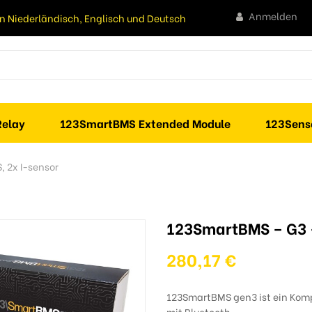
Anmelden
n Niederländisch, Englisch und Deutsch
elay
123SmartBMS Extended Module
123Sens
 2x I-sensor
123SmartBMS – G3 –
280,17 €
123SmartBMS gen3 ist ein Komp
mit Bluetooth.