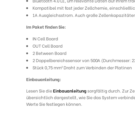
Bluetooth 4.0 LE, um relevante Daten auf Ihrem tr
Kompatibel mit fast jeder Zellchemie, einschließl
1A Ausgleichsstrom. Auch große Zellenkapazitäte
Im Paket finden Sie:
IN Cell Board
OUT Cell Board
2 Between Board
2 Doppelbereichssensor von 500A (Durchmesser: 
Stück 0,75 mm² Draht zum Verbinden der Platinen
Einbauanleitung:
Lesen Sie die
Einbauanleitung
sorgfältig durch. Zur Ze
übersichtlich dargestellt, wie Sie das System verbin
Werte Sie festlegen können.