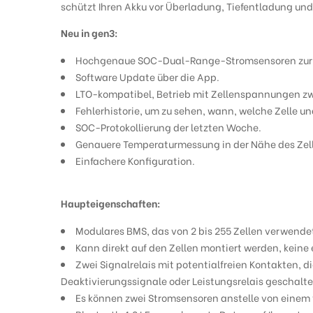
schützt Ihren Akku vor Überladung, Tiefentladung un
Neu in gen3:
Hochgenaue SOC-Dual-Range-Stromsensoren zur Me
Software Update über die App.
LTO-kompatibel, Betrieb mit Zellenspannungen zwi
Fehlerhistorie, um zu sehen, wann, welche Zelle un
SOC-Protokollierung der letzten Woche.
Genauere Temperaturmessung in der Nähe des Zel
Einfachere Konfiguration.
Haupteigenschaften:
Modulares BMS, das von 2 bis 255 Zellen verwende
Kann direkt auf den Zellen montiert werden, keine 
Zwei Signalrelais mit potentialfreien Kontakten, 
Deaktivierungssignale oder Leistungsrelais geschalt
Es können zwei Stromsensoren anstelle von einem