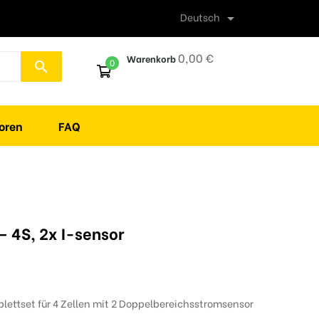
Deutsch

0,00 €
Warenkorb
0
search
oren
FAQ
 4S, 2x I-sensor
lettset für 4 Zellen mit 2 Doppelbereichsstromsensor