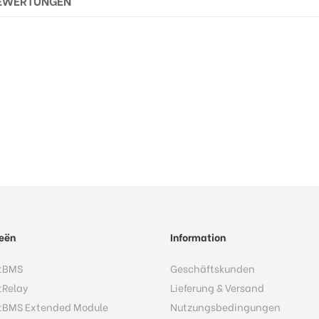
EWERTUNGEN
eën
Information
tBMS
Geschäftskunden
tRelay
Lieferung & Versand
tBMS Extended Module
Nutzungsbedingungen