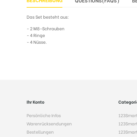
QUESTIONS(FAQS)
B
Das Set besteht aus:
- 2 M8-Schrauben
- 4 Ringe
- 4 Nüsse.
Ihr Konto
Categori
Persönliche Infos
123Smar
Warenrücksendungen
123Smar
Bestellungen
123Smar