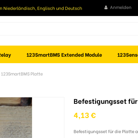
Anmelden
n Niederländisch, Englisch und Deutsch
elay
123SmartBMS Extended Module
123Sens
e 123SmartBMS Platte
Befestigungsset fü
4,13 €
Befestigungsset für die Platte 