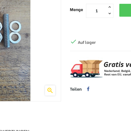
Menge

Auf lager
Teilen
