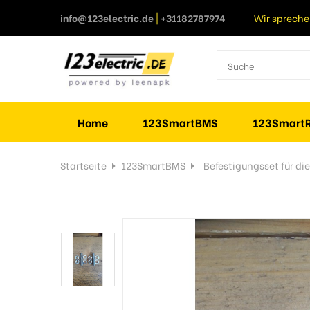
info@123electric.de
|
+31182787974
Wir spreche
Home
123SmartBMS
123SmartR
Startseite
123SmartBMS
Befestigungsset für di