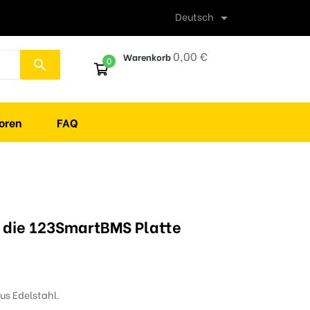
Deutsch

0,00 €
Warenkorb
0
search
oren
FAQ
r die 123SmartBMS Platte
aus Edelstahl.